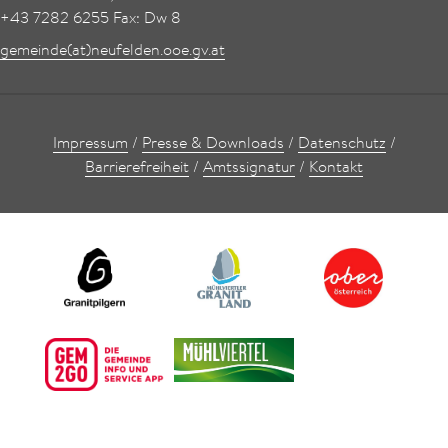
+43 7282 6255 Fax: Dw 8
gemeinde(at)neufelden.ooe.gv.at
Impressum
/
Presse & Downloads
/
Datenschutz
/
Barrierefreiheit
/
Amtssignatur
/
Kontakt